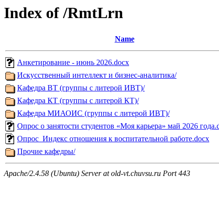
Index of /RmtLrn
Name
Анкетирование - июнь 2026.docx
Искусственный интеллект и бизнес-аналитика/
Кафедра ВТ (группы с литерой ИВТ)/
Кафедра КТ (группы с литерой КТ)/
Кафедра МИАОИС (группы с литерой ИВТ)/
Опрос о занятости студентов «Моя карьера» май 2026 года.
Опрос_Индекс отношения к воспитательной работе.docx
Прочие кафедры/
Apache/2.4.58 (Ubuntu) Server at old-vt.chuvsu.ru Port 443