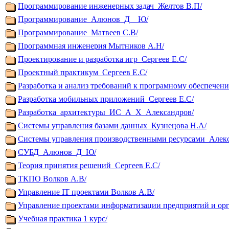
Программирование инженерных задач_Желтов В.П/
Программирование_Алюнов_Д__Ю/
Программирование_Матвеев С.В/
Программная инженерия Мытников А.Н/
Проектирование и разработка игр_Сергеев Е.С/
Проектный практикум_Сергеев Е.С/
Разработка и анализ требований к програмному обеспечен
Разработка мобильных приложений_Сергеев Е.С/
Разработка_архитектуры_ИС_А_Х_Александров/
Системы управления базами данных_Кузнецова Н.А/
Системы управления производственными ресурсами_Алек
СУБД_Алюнов_Д_Ю/
Теория принятия решений_Сергеев Е.С/
ТКПО Волков А.В/
Управление IT проектами Волков А.В/
Управление проектами информатизации предприятий и ор
Учебная практика 1 курс/