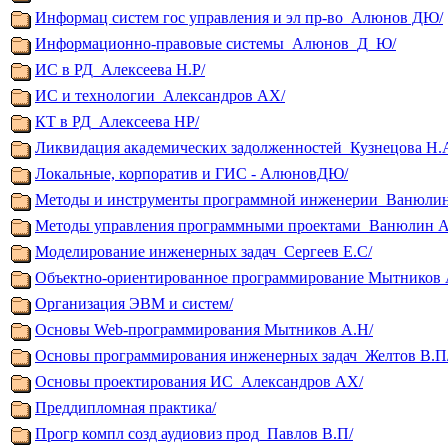
Информац систем гос управления и эл пр-во_Алюнов ДЮ/
Информационно-правовые системы_Алюнов_Д_Ю/
ИС в РД_Алексеева Н.Р/
ИС и технологии_Александров АХ/
КТ в РД_Алексеева НР/
Ликвидация академических задолженностей_Кузнецова Н.
Локальные, корпоратив и ГИС - АлюновДЮ/
Методы и инструменты программной инженерии_Ванюлин
Методы управления программными проектами_Ванюлин А
Моделирование инженерных задач_Сергеев Е.С/
Объектно-ориентированное программирование Мытников 
Организация ЭВМ и систем/
Основы Web-программирования Мытников А.Н/
Основы программирования инженерных задач_Желтов В.П
Основы проектирования ИС_Александров АХ/
Преддипломная практика/
Прогр компл созд аудиовиз прод_Павлов В.П/