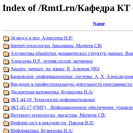
Index of /RmtLrn/Кафедра КТ 
Name
3d мод-е и виз_Алексеева Н.Р/
Internet-технологии_бакалавры_Матвеев СВ/
Алгоритмы обработки динамических структур данных_Ван
Алексеева Н.Р._летняя сессия_заочники/
Анализ_данных_на_языке_R_Алюнов ДЮ/
Банковские_информационные_системы_А_Х_Александров
Введение в профессиональную деятельность программиста
Дискретная математика_Кузнецова Н.А/
ЗКТ-44-19_Технологии информатизации/
ЗКТ-45-17 (ГМУ)__Информационное обеспечение_управле
Интернет-технологии_магистры_Матвеев СВ/
Информ сист в реклдеят-ти_Павлов В.П/
Информатика_Кузнецова Н.А/