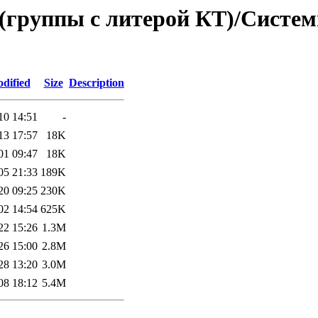
 (группы с литерой КТ)/Сист
dified
Size
Description
10 14:51
-
13 17:57
18K
01 09:47
18K
05 21:33
189K
20 09:25
230K
02 14:54
625K
22 15:26
1.3M
26 15:00
2.8M
28 13:20
3.0M
08 18:12
5.4M