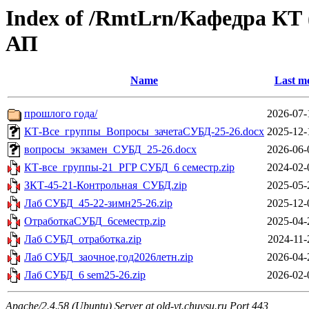
Index of /RmtLrn/Кафедра КТ
АП
Name
Last mo
прошлого года/
2026-07-
КТ-Все_группы_Вопросы_зачетаСУБД-25-26.docx
2025-12-
вопросы_экзамен_СУБД_25-26.docx
2026-06-
КТ-все_группы-21_РГР СУБД_6 семестр.zip
2024-02-
ЗКТ-45-21-Контрольная_СУБД.zip
2025-05-
Лаб СУБД_45-22-зимн25-26.zip
2025-12-
ОтработкаСУБД_6семестр.zip
2025-04-
Лаб СУБД_отработка.zip
2024-11-
Лаб СУБД_заочное,год2026летн.zip
2026-04-
Лаб СУБД_6 sem25-26.zip
2026-02-
Apache/2.4.58 (Ubuntu) Server at old-vt.chuvsu.ru Port 443