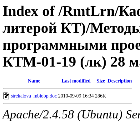
Index of /RmtLrn/Ка
литерой КТ)/Метод
программными прое
КТМ-01-19 (лк) 28 м
Name
Last modified
Size
Description
strekalova_mbiobp.doc
2010-09-09 16:34
286K
Apache/2.4.58 (Ubuntu) Ser