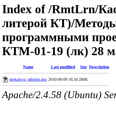
Index of /RmtLrn/Ка
литерой КТ)/Метод
программными прое
КТМ-01-19 (лк) 28 м
Name
Last modified
Size
Description
strekalova_mbiobp.doc
2010-09-09 16:34
286K
Apache/2.4.58 (Ubuntu) Ser