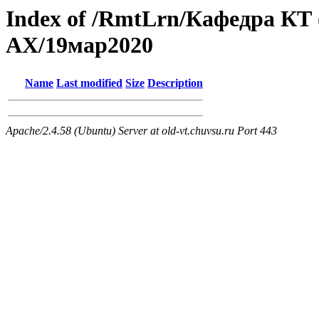
Index of /RmtLrn/Кафедра КТ
АХ/19мар2020
Name
Last modified
Size
Description
Apache/2.4.58 (Ubuntu) Server at old-vt.chuvsu.ru Port 443