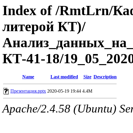
Index of /RmtLrn/Ка
литерой КТ)/
Анализ_данных_на
КТ-41-18/19_05_202
Name
Last modified
Size
Description
Презентация.pptx
2020-05-19 19:44
4.4M
Apache/2.4.58 (Ubuntu) Ser