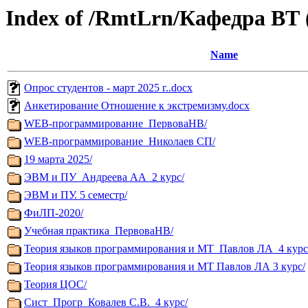
Index of /RmtLrn/Кафедра ВТ
Name
Опрос студентов - март 2025 г..docx
Анкетирование Отношение к экстремизму.docx
WEB-программирование_ПервоваНВ/
WEB-программирование_Николаев СП/
19 марта 2025/
ЭВМ и ПУ_Андреева АА_2 курс/
ЭВМ и ПУ. 5 семестр/
ФиЛП-2020/
Учебная практика_ПервоваНВ/
Теория языков программирования и МТ_Павлов ЛА_4 курс
Теория языков программирования и МТ Павлов ЛА 3 курс/
Теория ЦОС/
Сист_Прогр_Ковалев С.В._4 курс/