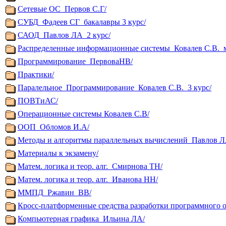
Сетевые ОС_Первов С.Г/
СУБД_Фадеев СГ_бакалавры 3 курс/
САОД_Павлов ЛА_2 курс/
Распределенные информационные системы_Ковалев С.В._м
Программирование_ПервоваНВ/
Практики/
Паралельное_Программирование_Ковалев С.В._3 курс/
ПОВТиАС/
Операционные системы Ковалев С.В/
ООП_Обломов И.А/
Методы и алгоритмы параллельных вычислений_Павлов Л
Материалы к экзамену/
Матем. логика и теор. алг._Смирнова ТН/
Матем. логика и теор. алг._Иванова НН/
ММПД_Ржавин_ВВ/
Кросс-платформенные средства разработки программного 
Компьютерная графика_Ильина ЛА/