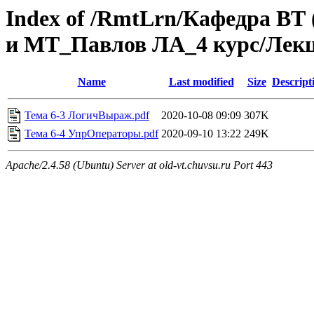
Index of /RmtLrn/Кафедра ВТ
и МТ_Павлов ЛА_4 курс/Лекц
Name
Last modified
Size
Descript
Тема 6-3 ЛогичВыраж.pdf
2020-10-08 09:09
307K
Тема 6-4 УпрОператоры.pdf
2020-09-10 13:22
249K
Apache/2.4.58 (Ubuntu) Server at old-vt.chuvsu.ru Port 443