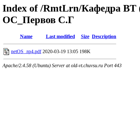
Index of /RmtLrn/Кафедра ВТ
ОС_Первов С.Г
Name
Last modified
Size
Description
netOS_лр4.pdf
2020-03-19 13:05
198K
Apache/2.4.58 (Ubuntu) Server at old-vt.chuvsu.ru Port 443