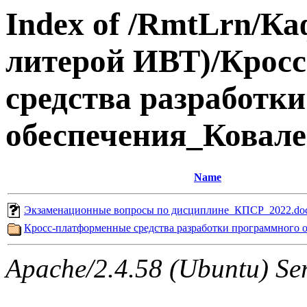
Index of /RmtLrn/Ка
литерой ИВТ)/Крос
средства разработк
обеспечения_Ковал
Name
Экзаменационные вопросы по дисциплине_КПСР_2022.do
Кросс-платформенные средства разработки программного 
Apache/2.4.58 (Ubuntu) Ser