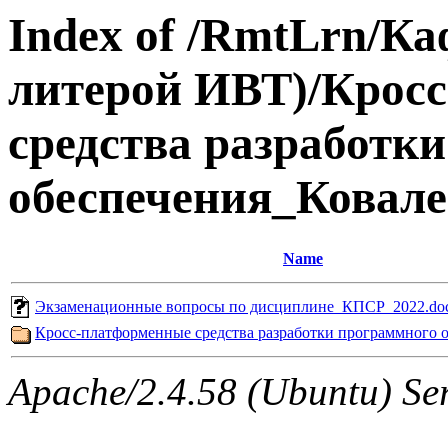
Index of /RmtLrn/Ка
литерой ИВТ)/Крос
средства разработк
обеспечения_Ковал
Name
Экзаменационные вопросы по дисциплине_КПСР_2022.do
Кросс-платформенные средства разработки программного 
Apache/2.4.58 (Ubuntu) Ser