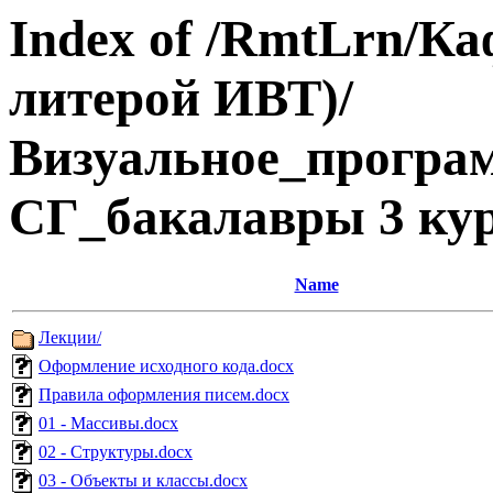
Index of /RmtLrn/Ка
литерой ИВТ)/
Визуальное_програ
СГ_бакалавры 3 ку
Name
Лекции/
Оформление исходного кода.docx
Правила оформления писем.docx
01 - Массивы.docx
02 - Структуры.docx
03 - Объекты и классы.docx