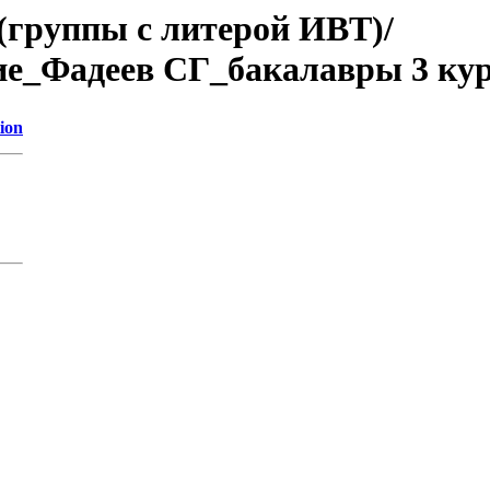
(группы с литерой ИВТ)/
е_Фадеев СГ_бакалавры 3 ку
ion