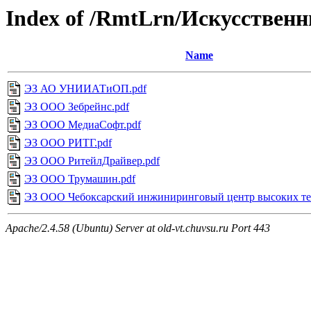
Index of /RmtLrn/Искусствен
Name
ЭЗ АО УНИИАТиОП.pdf
ЭЗ ООО Зебрейнс.pdf
ЭЗ ООО МедиаСофт.pdf
ЭЗ ООО РИТГ.pdf
ЭЗ ООО РитейлДрайвер.pdf
ЭЗ ООО Трумашин.pdf
ЭЗ ООО Чебоксарский инжиниринговый центр высоких те
Apache/2.4.58 (Ubuntu) Server at old-vt.chuvsu.ru Port 443